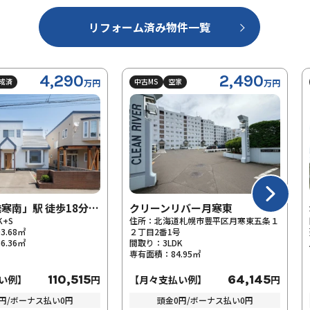
リフォーム済み物件一覧
4,290
2,490
中古MS
空家
中古
万円
万円
地下鉄「発寒南」駅 徒歩18分！西野3条5丁目
クリーンリバー月寒東
住所：
北海道札幌市豊平区月寒東五条１
間取
㎡
２丁目2番1号
建物
㎡
間取り：
3LDK
土地
専有面積：
84.95㎡
110,515
64,145
】
円
【月々支払い例】
円
【月
ーナス払い0円
頭金0円/ボーナス払い0円