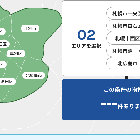
札幌市中央
札幌市白石
江別市
02
区
札幌市西
石区
エリアを選択
札幌市清田
厚別区
北広島市
区
北広島市
清田区
この条件の物
---
件ありま