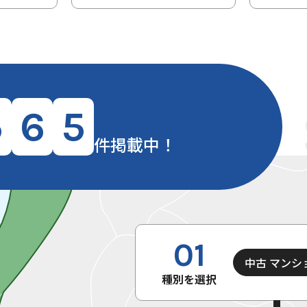
5
6
5
件掲載中！
01
中古 マンシ
種別を選択