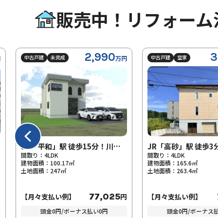
販売中！リフォーム
2,990
3,0
中古戸建
未完成
中古戸建
空家
万円
JR「平和」駅 徒歩15分！川下1条7丁目
間取り：
4LDK
間取り：
4LDK
建物面積：
100.17㎡
建物面積：
165.6㎡
土地面積：
247㎡
土地面積：
263.4㎡
77,025
79,
【月々支払い例】
円
【月々支払い例】
頭金0円/ボーナス払い0円
頭金0円/ボーナス払い0