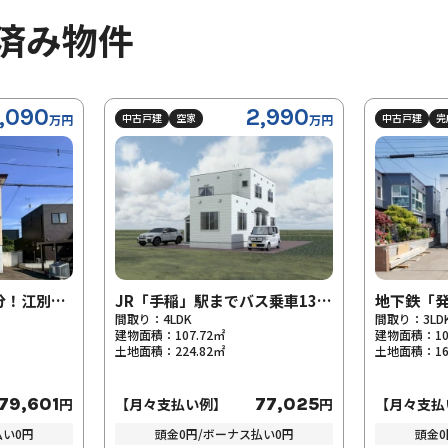
済み物件
90
2,990
中古戸建
空家
中古戸建
完成済
万円
万円
JR「高砂」駅 徒歩3分！江別市高砂町
JR「手稲」駅までバス乗車13分！前田10条15丁目
間取り：
4LDK
間取り：
3LDK+S
建物面積：
107.72㎡
建物面積：
103.68
土地面積：
224.82㎡
土地面積：
166.36
601
77,025
円
【月々支払い例】
円
【月々支払い例
円
頭金0円/ボーナス払い0円
頭金0円/ボ