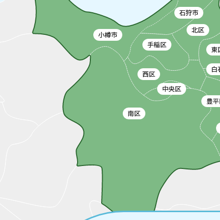
石狩市
北区
小樽市
手稲区
東
白
西区
中央区
豊平
南区