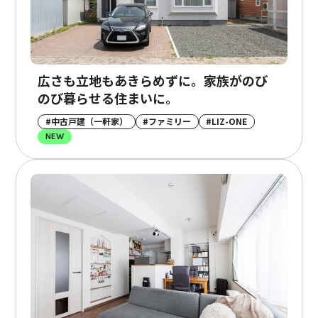
広さも立地もあきらめずに。家族がのび
のび暮らせる住まいに。
#中古戸建（一軒家）
#ファミリー
#LIZ-ONE
NEW