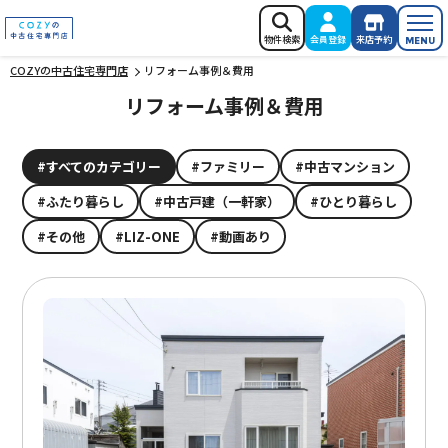
COZYの中古住宅専門店
物件検索
会員登録
来店予約
MENU
COZYの中古住宅専門店
リフォーム事例＆費用
リフォーム事例＆費用
すべてのカテゴリー
ファミリー
中古マンション
ふたり暮らし
中古戸建（一軒家）
ひとり暮らし
その他
LIZ-ONE
動画あり